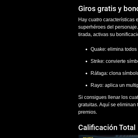
Giros gratis y bon
Hay cuatro características
superhéroes del personaje.
tirada, activas su bonificaci
Quake: elimina todos 
Strike: convierte símb
Ráfaga: clona símbolo
Rayo: aplica un multi
Si consigues llenar los cuat
gratuitas. Aquí se eliminan
premios.
Calificación Total