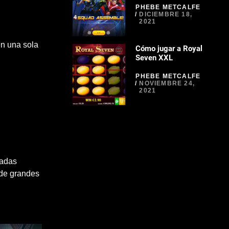
PHEBE METCALFE
DICIEMBRE 18,
2021
en una sola
Cómo jugar a Royal
Seven XXL
PHEBE METCALFE
NOVIEMBRE 24,
2021
radas
 de grandes