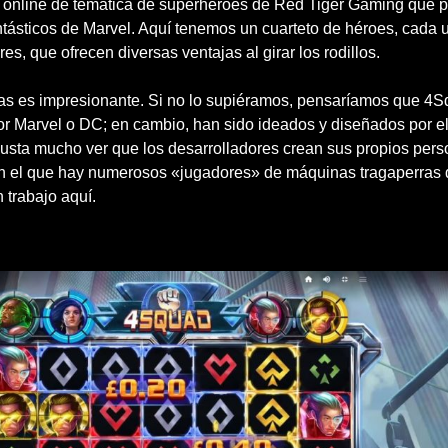
 online de temática de superhéroes de Red Tiger Gaming que p
ntásticos de Marvel. Aquí tenemos un cuarteto de héroes, cada 
s, que ofrecen diversas ventajas al girar los rodillos.
ras es impresionante. Si no lo supiéramos, pensaríamos que 4
r Marvel o DC; en cambio, han sido ideados y diseñados por e
gusta mucho ver que los desarrolladores crean sus propios per
en el que hay numerosos «jugadores» de máquinas tragaperras 
 trabajo aquí.