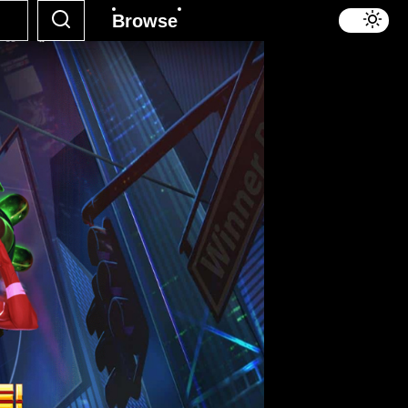
Browse
Search