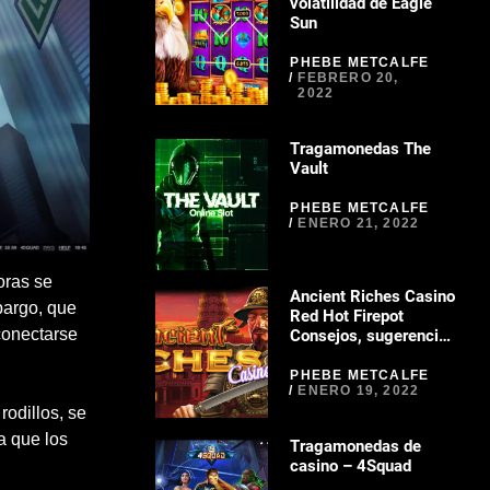
volatilidad de Eagle
Sun
PHEBE METCALFE
FEBRERO 20,
2022
Tragamonedas The
Vault
PHEBE METCALFE
ENERO 21, 2022
oras se
Ancient Riches Casino
bargo, que
Red Hot Firepot
conectarse
Consejos, sugerencias
y estrategia
PHEBE METCALFE
ENERO 19, 2022
odillos, se
a que los
Tragamonedas de
casino – 4Squad