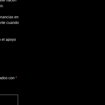
base hacen
jo.
anancias en
sante cuando
n el apoyo
cados con
*