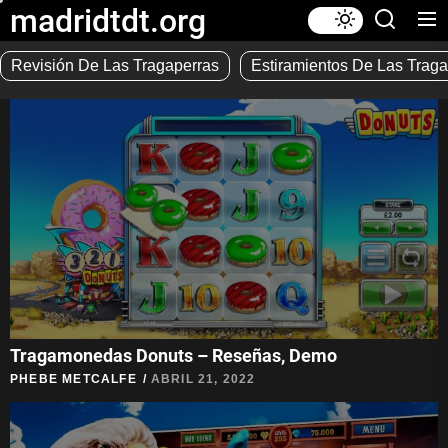
madridtdt.org
Skip
to
the
Revisión De Las Tragaperras
Estiramientos De Las Traga
content
Tragamonedas Donuts – Reseñas, Demo
PHEBE METCALFE
ABRIL 21, 2022