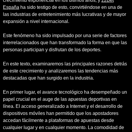
crecimiento exponencial en los últimos años, y
22Bet
España
ha sido testigo de esto, convirtiéndose en una de
las industrias de entretenimiento más lucrativas y de mayor
expansión a nivel internacional.
Este fenómeno ha sido impulsado por una serie de factores
interrelacionados que han transformado la forma en que las
personas participan y disfrutan de los deportes.
En este texto, examinaremos las principales razones detrás
de este crecimiento y analizaremos las tendencias más
destacadas que han surgido en la industria.
En primer lugar, el avance tecnológico ha desempeñado un
papel crucial en el auge de las apuestas deportivas en
línea. El acceso generalizado a Internet y el desarrollo de
dispositivos móviles han permitido que los apostadores
accedan fácilmente a plataformas de apuestas desde
cualquier lugar y en cualquier momento. La comodidad de