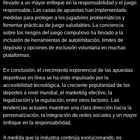
llevado a un mayor enfoque en la responsabilidad y el juego
responsable. Las casas de apuestas han implementado
medidas para proteger a los jugadores problemáticos y
fomentar prácticas de juego saludables. La conciencia
sobre los riesgos del juego compulsivo ha llevado a la
inclusión de herramientas de autolimitación, límites de
depósito y opciones de exclusión voluntaria en muchas
plataformas.
En conclusión, el crecimiento exponencial de las apuestas
deportivas en línea se ha visto impulsado por la
accesibilidad tecnológica, la creciente popularidad de los
deportes a nivel mundial, el marketing efectivo, la
legalización y la regulación, entre otros factores. Las
tendencias actuales muestran una clara dirección hacia la
personalización, la integración de redes sociales y un mayor
enfoque en la responsabilidad.
A medida que la industria continúa evolucionando, es