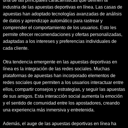
una de las principales características que definen la
industria de las apuestas deportivas en línea. Las casas de
apuestas han adoptado tecnologías avanzadas de análisis
de datos y aprendizaje automático para rastrear y
comprender el comportamiento de los usuarios. Esto les
permite ofrecer recomendaciones y ofertas personalizadas,
adaptadas a los intereses y preferencias individuales de
cada cliente.
Otra tendencia emergente en las apuestas deportivas en
línea es la integración de las redes sociales. Muchas
plataformas de apuestas han incorporado elementos de
redes sociales que permiten a los usuarios interactuar entre
ellos, compartir consejos y estrategias, y seguir las apuestas
de sus amigos. Esta interacción social aumenta la emoción
y el sentido de comunidad entre los apostadores, creando
una experiencia más inmersiva y entretenida.
Además, el auge de las apuestas deportivas en línea ha