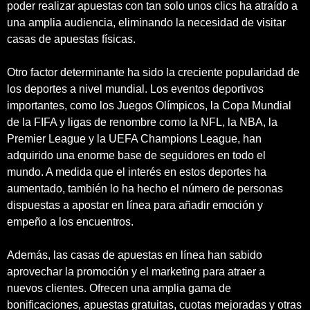
poder realizar apuestas con tan solo unos clics ha atraído a
una amplia audiencia, eliminando la necesidad de visitar
casas de apuestas físicas.
Otro factor determinante ha sido la creciente popularidad de
los deportes a nivel mundial. Los eventos deportivos
importantes, como los Juegos Olímpicos, la Copa Mundial
de la FIFA y ligas de renombre como la NFL, la NBA, la
Premier League y la UEFA Champions League, han
adquirido una enorme base de seguidores en todo el
mundo. A medida que el interés en estos deportes ha
aumentado, también lo ha hecho el número de personas
dispuestas a apostar en línea para añadir emoción y
empeño a los encuentros.
Además, las casas de apuestas en línea han sabido
aprovechar la promoción y el marketing para atraer a
nuevos clientes. Ofrecen una amplia gama de
bonificaciones, apuestas gratuitas, cuotas mejoradas y otras