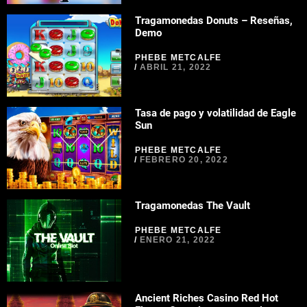
Tragamonedas Donuts – Reseñas,
Demo
PHEBE METCALFE
ABRIL 21, 2022
Tasa de pago y volatilidad de Eagle
Sun
PHEBE METCALFE
FEBRERO 20, 2022
Tragamonedas The Vault
PHEBE METCALFE
ENERO 21, 2022
Ancient Riches Casino Red Hot