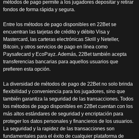
métodos de pago permite a los jugadores depositar y retirar
fondos de forma rápida y segura.
Entre los métodos de pago disponibles en
22Bet
se
encuentran las tarjetas de crédito y débito Visa y
Mastercard, las carteras electrónicas Skrill y Neteller,
Bitcoin, y otros servicios de pago en línea como
Paysafecard y EcoPayz. Además, 22Bet también acepta
transferencias bancarias para aquellos usuarios que
prefieren esta opción.
La diversidad de métodos de pago de 22Bet no solo brinda
flexibilidad y conveniencia para los jugadores, sino que
también garantiza la seguridad de las transacciones. Todos
los métodos de pago disponibles en 22Bet cuentan con los
más altos estándares de seguridad y encriptación para
proteger los datos personales y financieros de los usuarios.
La seguridad y la rapidez de las transacciones son
fundamentales para el éxito de cualquier plataforma de