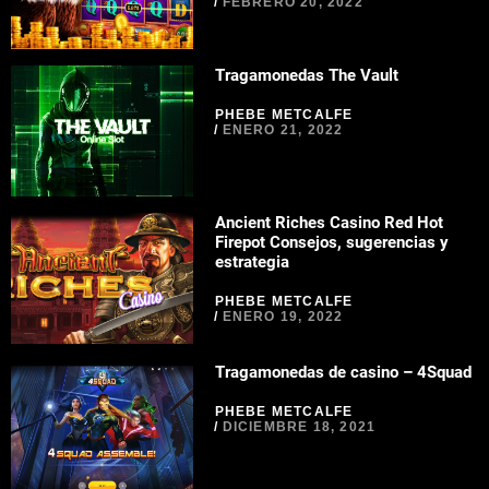
FEBRERO 20, 2022
Tragamonedas The Vault
PHEBE METCALFE
ENERO 21, 2022
Ancient Riches Casino Red Hot
Firepot Consejos, sugerencias y
estrategia
PHEBE METCALFE
ENERO 19, 2022
Tragamonedas de casino – 4Squad
PHEBE METCALFE
DICIEMBRE 18, 2021