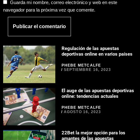
Guarda mi nombre, correo electrónico y web en este
navegador para la próxima vez que comente.
Regulación de las apuestas
deportivas online en varios países
PHEBE METCALFE
SEPTIEMBRE 16, 2023
El auge de las apuestas deportivas
online: tendencias actuales
PHEBE METCALFE
AGOSTO 16, 2023
22Bet la mejor opción para los
amantes de las apuestas