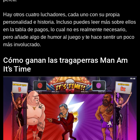
Hay otros cuatro luchadores, cada uno con su propia
personalidad e historia. Incluso puedes leer más sobre ellos
en la tabla de pagos, lo cual no es realmente necesario,
pero añade algo de humor al juego y te hace sentir un poco
más involucrado.
Cómo ganan las tragaperras Man Am
It’s Time