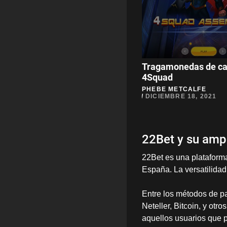
Tragamonedas de ca
4Squad
PHEBE METCALFE
DICIEMBRE 18, 2021
22Bet y su amp
22Bet es una plataform
España. La versatilidad
Entre los métodos de p
Neteller, Bitcoin, y ot
aquellos usuarios que p