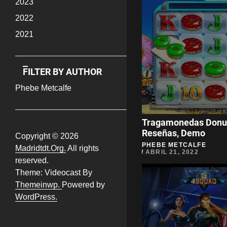
2023
2022
2021
FILTER BY AUTHOR
Phebe Metcalfe
Tragamonedas Donu
Reseñas, Demo
Copyright © 2026
PHEBE METCALFE
Madridtdt.org.
All rights
ABRIL 21, 2022
reserved.
Theme: Videocast By
Themeinwp.
Powered by
WordPress.