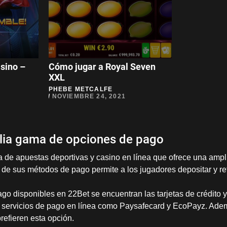
sino –
Cómo jugar a Royal Seven
XXL
PHEBE METCALFE
NOVIEMBRE 24, 2021
lia gama de opciones de pago
a de apuestas deportivas y casino en línea que ofrece una amp
 de sus métodos de pago permite a los jugadores depositar y ret
ago disponibles en
22Bet
se encuentran las tarjetas de crédito y
ros servicios de pago en línea como Paysafecard y EcoPayz. Ad
refieren esta opción.