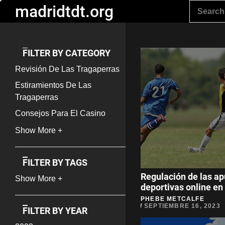
Skip
madridtdt.org
to
the
content
FILTER BY CATEGORY
Revisión De Las Tragaperras
Estiramientos De Las
Tragaperras
Consejos Para El Casino
Show More +
FILTER BY TAGS
Regulación de las a
Show More +
deportivas online en
países
PHEBE METCALFE
SEPTIEMBRE 16, 2023
FILTER BY YEAR