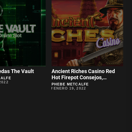
das The Vault
Ancient Riches Casino Red
Hot Firepot Consejos,
CALFE
2022
sugerencias y estrategia
PHEBE METCALFE
ENERO 19, 2022