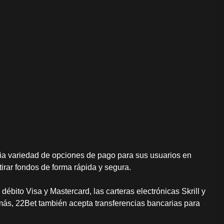
lia variedad de opciones de pago para sus usuarios en
irar fondos de forma rápida y segura.
 débito Visa y Mastercard, las carteras electrónicas Skrill y
emás, 22Bet también acepta transferencias bancarias para