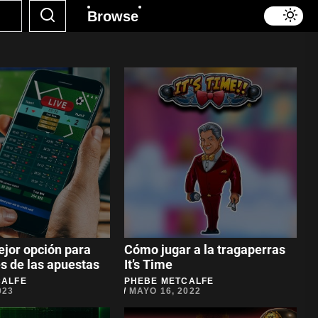
Browse
Search
ejor opción para
Cómo jugar a la tragaperras
s de las apuestas
It’s Time
CALFE
PHEBE METCALFE
023
MAYO 16, 2022