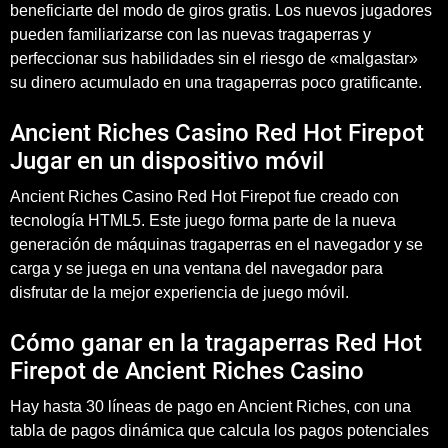
beneficiarte del modo de giros gratis. Los nuevos jugadores
pueden familiarizarse con las nuevas tragaperras y
perfeccionar sus habilidades sin el riesgo de «malgastar»
su dinero acumulado en una tragaperras poco gratificante.
Ancient Riches Casino Red Hot Firepot
Jugar en un dispositivo móvil
Ancient Riches Casino Red Hot Firepot fue creado con
tecnología HTML5. Este juego forma parte de la nueva
generación de máquinas tragaperras en el navegador y se
carga y se juega en una ventana del navegador para
disfrutar de la mejor experiencia de juego móvil.
Cómo ganar en la tragaperras Red Hot
Firepot de Ancient Riches Casino
Hay hasta 30 líneas de pago en Ancient Riches, con una
tabla de pagos dinámica que calcula los pagos potenciales