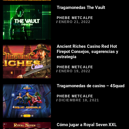
Tragamonedas The Vault
PHEBE METCALFE
ENERO 21, 2022
Ancient Riches Casino Red Hot
Firepot Consejos, sugerencias y
estrategia
PHEBE METCALFE
ENERO 19, 2022
Tragamonedas de casino – 4Squad
PHEBE METCALFE
DICIEMBRE 18, 2021
Cómo jugar a Royal Seven XXL