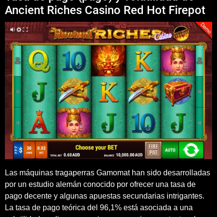
Ancient Riches Casino Red Hot Firepot
Las máquinas tragaperras Gamomat han sido desarrolladas
por un estudio alemán conocido por ofrecer una tasa de
pago decente y algunas apuestas secundarias intrigantes.
La tasa de pago teórica del 96,1% está asociada a una